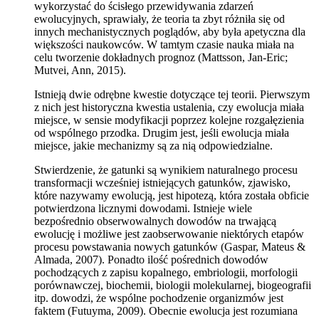
wykorzystać do ścisłego przewidywania zdarzeń
ewolucyjnych, sprawiały, że teoria ta zbyt różniła się od
innych mechanistycznych poglądów, aby była apetyczna dla
większości naukowców. W tamtym czasie nauka miała na
celu tworzenie dokładnych prognoz (Mattsson, Jan-Eric;
Mutvei, Ann, 2015).
Istnieją dwie odrębne kwestie dotyczące tej teorii. Pierwszym
z nich jest historyczna kwestia ustalenia, czy ewolucja miała
miejsce, w sensie modyfikacji poprzez kolejne rozgałęzienia
od wspólnego przodka. Drugim jest, jeśli ewolucja miała
miejsce, jakie mechanizmy są za nią odpowiedzialne.
Stwierdzenie, że gatunki są wynikiem naturalnego procesu
transformacji wcześniej istniejących gatunków, zjawisko,
które nazywamy ewolucją, jest hipotezą, która została obficie
potwierdzona licznymi dowodami. Istnieje wiele
bezpośrednio obserwowalnych dowodów na trwającą
ewolucję i możliwe jest zaobserwowanie niektórych etapów
procesu powstawania nowych gatunków (Gaspar, Mateus &
Almada, 2007). Ponadto ilość pośrednich dowodów
pochodzących z zapisu kopalnego, embriologii, morfologii
porównawczej, biochemii, biologii molekularnej, biogeografii
itp. dowodzi, że wspólne pochodzenie organizmów jest
faktem (Futuyma, 2009). Obecnie ewolucja jest rozumiana