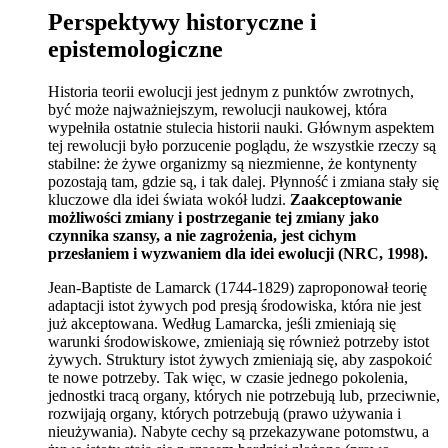
Perspektywy historyczne i
epistemologiczne
Historia teorii ewolucji jest jednym z punktów zwrotnych,
być może najważniejszym, rewolucji naukowej, która
wypełniła ostatnie stulecia historii nauki. Głównym aspektem
tej rewolucji było porzucenie poglądu, że wszystkie rzeczy są
stabilne: że żywe organizmy są niezmienne, że kontynenty
pozostają tam, gdzie są, i tak dalej. Płynność i zmiana stały się
kluczowe dla idei świata wokół ludzi.
Zaakceptowanie
możliwości zmiany i postrzeganie tej zmiany jako
czynnika szansy, a nie zagrożenia, jest cichym
przesłaniem i wyzwaniem dla idei ewolucji (NRC, 1998).
Jean-Baptiste de Lamarck (1744-1829) zaproponował teorię
adaptacji istot żywych pod presją środowiska, która nie jest
już akceptowana. Według Lamarcka, jeśli zmieniają się
warunki środowiskowe, zmieniają się również potrzeby istot
żywych. Struktury istot żywych zmieniają się, aby zaspokoić
te nowe potrzeby. Tak więc, w czasie jednego pokolenia,
jednostki tracą organy, których nie potrzebują lub, przeciwnie,
rozwijają organy, których potrzebują (prawo używania i
nieużywania). Nabyte cechy są przekazywane potomstwu, a