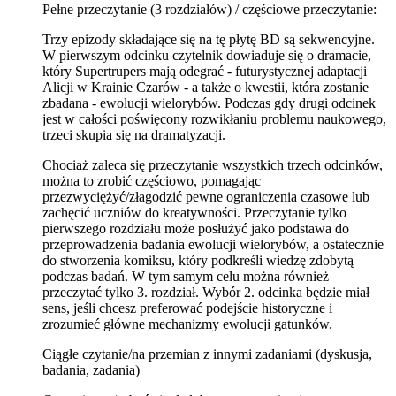
Pełne przeczytanie (3 rozdziałów) / częściowe przeczytanie:
Trzy epizody składające się na tę płytę BD są sekwencyjne.
W pierwszym odcinku czytelnik dowiaduje się o dramacie,
który Supertrupers mają odegrać - futurystycznej adaptacji
Alicji w Krainie Czarów - a także o kwestii, która zostanie
zbadana - ewolucji wielorybów. Podczas gdy drugi odcinek
jest w całości poświęcony rozwikłaniu problemu naukowego,
trzeci skupia się na dramatyzacji.
Chociaż zaleca się przeczytanie wszystkich trzech odcinków,
można to zrobić częściowo, pomagając
przezwyciężyć/złagodzić pewne ograniczenia czasowe lub
zachęcić uczniów do kreatywności. Przeczytanie tylko
pierwszego rozdziału może posłużyć jako podstawa do
przeprowadzenia badania ewolucji wielorybów, a ostatecznie
do stworzenia komiksu, który podkreśli wiedzę zdobytą
podczas badań. W tym samym celu można również
przeczytać tylko 3. rozdział. Wybór 2. odcinka będzie miał
sens, jeśli chcesz preferować podejście historyczne i
zrozumieć główne mechanizmy ewolucji gatunków.
Ciągłe czytanie/na przemian z innymi zadaniami (dyskusja,
badania, zadania)