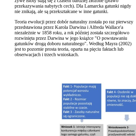
żywe istoty stają się z czasem bardziej złożone (prawo
przekazywania nabytych cech). Dla Lamarcka gatunki nigdy
nie znikają, ale są przekształcane w inne gatunki.
Teoria ewolucji przez dobór naturalny została po raz pierwszy
przedstawiona przez Karola Darwina i Alfreda Wallace'a
niezależnie w 1858 roku, a rok później została szczegółowo
rozwinięta przez Darwina w jego książce "O powstawaniu
gatunków drogą doboru naturalnego". Według Mayra (2002)
jest to pozornie prosta teoria, oparta na pięciu faktach lub
obserwacjach i trzech wnioskach.