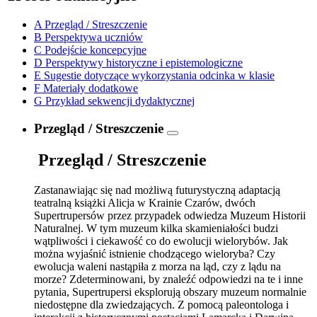
A
Przegląd / Streszczenie
B
Perspektywa uczniów
C
Podejście koncepcyjne
D
Perspektywy historyczne i epistemologiczne
E
Sugestie dotyczące wykorzystania odcinka w klasie
F
Materiały dodatkowe
G
Przykład sekwencji dydaktycznej
Przegląd / Streszczenie
Przegląd / Streszczenie
Zastanawiając się nad możliwą futurystyczną adaptacją
teatralną książki Alicja w Krainie Czarów, dwóch
Supertrupersów przez przypadek odwiedza Muzeum Historii
Naturalnej. W tym muzeum kilka skamieniałości budzi
wątpliwości i ciekawość co do ewolucji wielorybów. Jak
można wyjaśnić istnienie chodzącego wieloryba? Czy
ewolucja waleni nastąpiła z morza na ląd, czy z lądu na
morze? Zdeterminowani, by znaleźć odpowiedzi na te i inne
pytania, Supertrupersi eksplorują obszary muzeum normalnie
niedostępne dla zwiedzających. Z pomocą paleontologa i