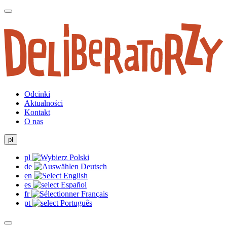
Odcinki
Aktualności
Kontakt
O nas
pl
pl
de
en
es
fr
pt