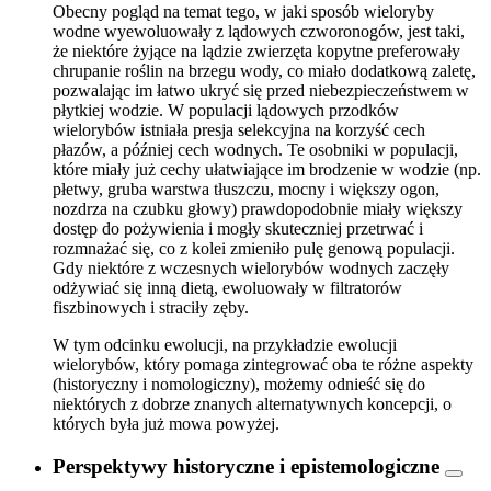
Obecny pogląd na temat tego, w jaki sposób wieloryby
wodne wyewoluowały z lądowych czworonogów, jest taki,
że niektóre żyjące na lądzie zwierzęta kopytne preferowały
chrupanie roślin na brzegu wody, co miało dodatkową zaletę,
pozwalając im łatwo ukryć się przed niebezpieczeństwem w
płytkiej wodzie. W populacji lądowych przodków
wielorybów istniała presja selekcyjna na korzyść cech
płazów, a później cech wodnych. Te osobniki w populacji,
które miały już cechy ułatwiające im brodzenie w wodzie (np.
płetwy, gruba warstwa tłuszczu, mocny i większy ogon,
nozdrza na czubku głowy) prawdopodobnie miały większy
dostęp do pożywienia i mogły skuteczniej przetrwać i
rozmnażać się, co z kolei zmieniło pulę genową populacji.
Gdy niektóre z wczesnych wielorybów wodnych zaczęły
odżywiać się inną dietą, ewoluowały w filtratorów
fiszbinowych i straciły zęby.
W tym odcinku ewolucji, na przykładzie ewolucji
wielorybów, który pomaga zintegrować oba te różne aspekty
(historyczny i nomologiczny), możemy odnieść się do
niektórych z dobrze znanych alternatywnych koncepcji, o
których była już mowa powyżej.
Perspektywy historyczne i epistemologiczne