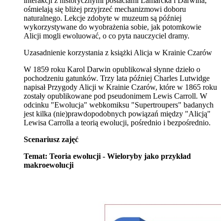
interakcji z historycznymi postaciami Lamarcka i Darwina,
ośmielają się bliżej przyjrzeć mechanizmowi doboru
naturalnego. Lekcje zdobyte w muzeum są później
wykorzystywane do wyobrażenia sobie, jak potomkowie
Alicji mogli ewoluować, o co pyta nauczyciel dramy.
Uzasadnienie korzystania z książki Alicja w Krainie Czarów
W 1859 roku Karol Darwin opublikował słynne dzieło o
pochodzeniu gatunków. Trzy lata później Charles Lutwidge
napisał Przygody Alicji w Krainie Czarów, które w 1865 roku
zostały opublikowane pod pseudonimem Lewis Carroll. W
odcinku "Ewolucja" webkomiksu "Supertroupers" badanych
jest kilka (nie)prawdopodobnych powiązań między "Alicją"
Lewisa Carrolla a teorią ewolucji, pośrednio i bezpośrednio.
Scenariusz zajęć
Temat: Teoria ewolucji - Wieloryby jako przykład
makroewolucji