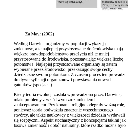
Za Mayr (2002)
Według Darwina organizmy w populacji wykazują
zmienność, a te najlepiej przystosowane do środowiska mają
większe prawdopodobieństwo przeżycia niż te mniej
przystosowane do środowiska, pozostawiając większą liczbę
potomstwa. Najlepiej przystosowane organizmy są zatem
wybierane przez środowisko, przekazując swoje cechy
dziedziczne swoim potomkom. Z czasem proces ten prowadzi
do dywersyfikacji organizmów i powstawania nowych
gatunków (specjacja).
Kiedy teoria ewolucji została wprowadzona przez Darwina,
miała problemy z właściwym zrozumieniem i
zaakceptowaniem. Przekonania religijne odegrały ważną rolę,
ponieważ teoria podważała znaczenie wszechmocnego
stwórcy, ale także naukowcy z większości dziedzin wydawali
się sceptyczni. Aspekt stochastyczny z koncepcjami takimi jak
losowa zmienność i dobór naturalny, które rzadko można było