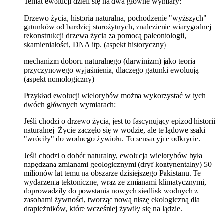
Temat ewolucji dzieli się na dwa główne wymiary:
Drzewo życia, historia naturalna, pochodzenie "wyższych"
gatunków od bardziej starożytnych, znalezienie wiarygodnej
rekonstrukcji drzewa życia za pomocą paleontologii,
skamieniałości, DNA itp. (aspekt historyczny)
mechanizm doboru naturalnego (darwinizm) jako teoria
przyczynowego wyjaśnienia, dlaczego gatunki ewoluują
(aspekt nomologiczny)
Przykład ewolucji wielorybów można wykorzystać w tych
dwóch głównych wymiarach:
Jeśli chodzi o drzewo życia, jest to fascynujący epizod historii
naturalnej. Życie zaczęło się w wodzie, ale te lądowe ssaki
"wróciły" do wodnego żywiołu. To sensacyjne odkrycie.
Jeśli chodzi o dobór naturalny, ewolucja wielorybów była
napędzana zmianami geologicznymi (dryf kontynentalny) 50
milionów lat temu na obszarze dzisiejszego Pakistanu. Te
wydarzenia tektoniczne, wraz ze zmianami klimatycznymi,
doprowadziły do powstania nowych siedlisk wodnych z
zasobami żywności, tworząc nową niszę ekologiczną dla
drapieżników, które wcześniej żywiły się na lądzie.