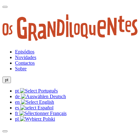
Episódios
Novidades
Contactos
Sobre
pt
pt
de
en
es
fr
pl